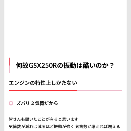
たな
い
1.2
そん
なに
酷い
の？
2
やっ
てみ
た振
何故GSX250Rの振動は酷いのか？
動対
策
エンジンの特性上しかたない
2.1
①バ
ーエ
ンド
ズバリ２気筒だから
2.2
②グ
皆さんも聞いたことが有ると思います
リッ
プ
気筒数が減れば減るほど振動が強く 気筒数が増えれば増える