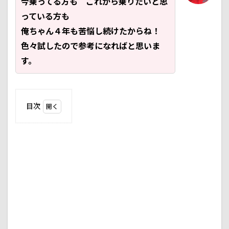
今乗ってる方も これから乗りたいと思
っている方も
俺ちゃん４年も苦悩し続けたからね！
色々試したので参考になればと思いま
す。
目次
1
何故
GSX250R
の振動は
酷いの
か？
1.1
エン
ジン
の特
性上
しか