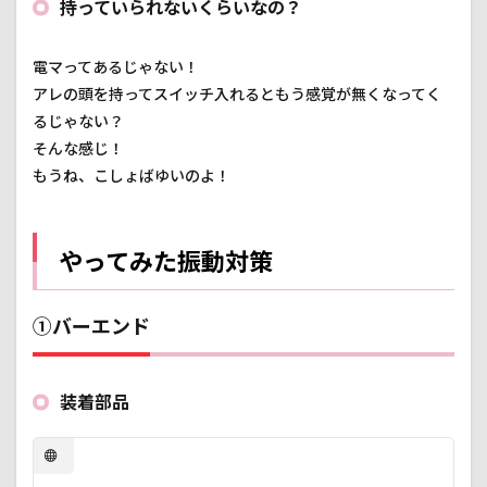
達
持っていられないくらいなの？
へ）
4
電マってあるじゃない！
まと
アレの頭を持ってスイッチ入れるともう感覚が無くなってく
め
るじゃない？
そんな感じ！
もうね、こしょばゆいのよ！
やってみた振動対策
①バーエンド
装着部品