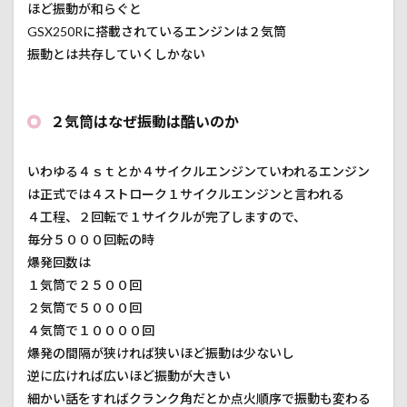
2.3
ほど振動が和らぐと
③イ
GSX250Rに搭載されているエンジンは２気筒
ンナ
振動とは共存していくしかない
ーウ
ェイ
ト
２気筒はなぜ振動は酷いのか
2.4
④プ
ラグ
いわゆる４ｓｔとか４サイクルエンジンていわれるエンジン
2.5
は正式では４ストローク１サイクルエンジンと言われる
⑤エ
４工程、２回転で１サイクルが完了しますので、
ンジ
ンオ
毎分５０００回転の時
イル
爆発回数は
3
１気筒で２５００回
俺が
２気筒で５０００回
効果
４気筒で１００００回
的だ
と思
爆発の間隔が狭ければ狭いほど振動は少ないし
った
逆に広ければ広いほど振動が大きい
振動
対策
細かい話をすればクランク角だとか点火順序で振動も変わる