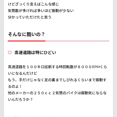
けどざっくり言えばこんな感じ
3.1
気筒数が多ければ多いほど振動が少ない
①慣
れる
分かっていただけたと思う
3.2
②運
そんなに酷いの？
転操
作を
見直
す
高速道路は特にひどい
3.3
③体
づく
高速道路を１００キロ巡航する時回転数が８０００RPMくら
り
いになるんだけど
（特
もう、手だけじゃなく足の裏までしびれるくらいまで振動す
に中
年越
るのよ！
えの
他のメーカーの２５０ｃｃ２気筒のバイクは振動気にならな
オジ
サ
いんだろうか？
ン、
おば
さん