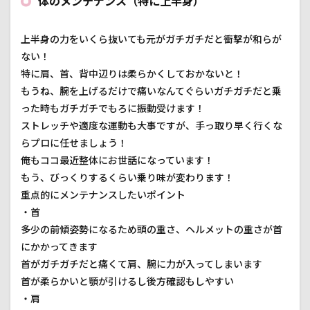
体のメンテナンス（特に上半身）
上半身の力をいくら抜いても元がガチガチだと衝撃が和らが
ない！
特に肩、首、背中辺りは柔らかくしておかないと！
もうね、腕を上げるだけで痛いなんてぐらいガチガチだと乗
った時もガチガチでもろに振動受けます！
ストレッチや適度な運動も大事ですが、手っ取り早く行くな
らプロに任せましょう！
俺もココ最近整体にお世話になっています！
もう、びっくりするくらい乗り味が変わります！
重点的にメンテナンスしたいポイント
・首
多少の前傾姿勢になるため頭の重さ、ヘルメットの重さが首
にかかってきます
首がガチガチだと痛くて肩、腕に力が入ってしまいます
首が柔らかいと顎が引けるし後方確認もしやすい
・肩