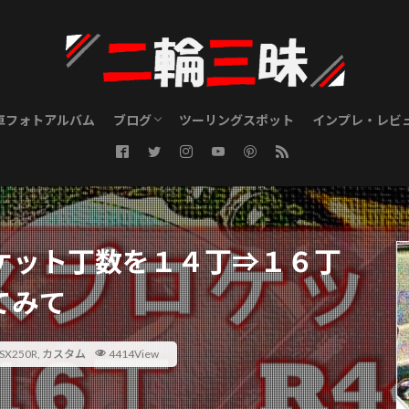
車フォトアルバム
ブログ
ツーリングスポット
インプレ・レビ
ツーリングブログ
メンテナンスブログ
カスタムブログ
GSX250R
Maintenance
Riding Gear
ケット丁数を１４丁⇒１６丁
てみて
SX250R
,
カスタム
4414View