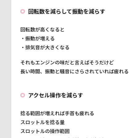
4.2
回転数を減らして振動を減らす
こん
な人
にオ
回転数が高くなると
スス
・振動が増える
メ
・排気音が大きくなる
4.3
評価
それもエンジンの味だと言えばそうだけど
長い時間、振動と騒音にさらされていれば疲れる
アクセル操作を減らす
捻る範囲が増えれば手首も疲れる
スロットルを捻る量
スロットルの操作範囲