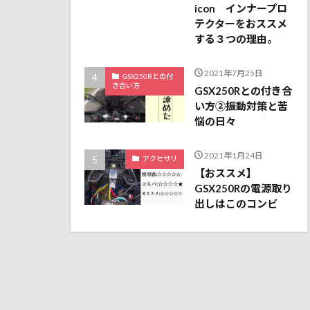
icon インナープロ
テクターをおススメ
する３つの理由。
2021年7月25日
GSX250Rとの付
き合い方
GSX250Rとの付き合
い方②振動対策と苦
悩の日々
2021年1月24日
アクセサリ
【おススメ】
GSX250Rの電源取り
出しはこのコンビ