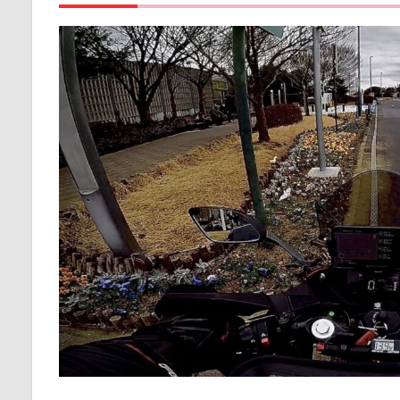
良か
った
点
3.2
問題
無か
った
点
3.3
イマ
イチ
な点
4
ま
と
め
4.1
感想