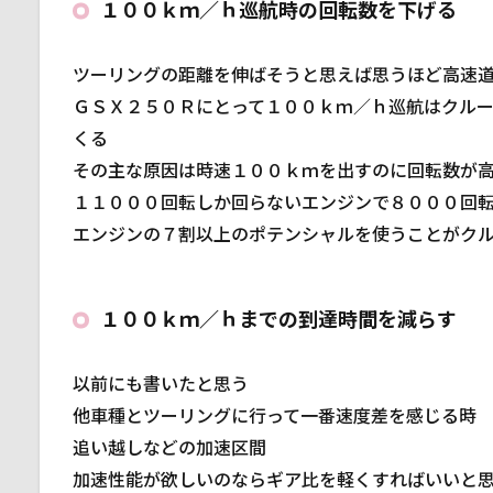
１００ｋｍ／ｈ巡航時の回転数を下げる
丁
数
の
ツーリングの距離を伸ばそうと思えば思うほど高速
変
更
ＧＳＸ２５０Ｒにとって１００ｋｍ／ｈ巡航はクル
に
くる
使
その主な原因は時速１００ｋｍを出すのに回転数が
用
し
１１０００回転しか回らないエンジンで８０００回
た
エンジンの７割以上のポテンシャルを使うことがク
部
品
2.1
１００ｋｍ／ｈまでの到達時間を減らす
フロ
ント
スプ
以前にも書いたと思う
ロケ
他車種とツーリングに行って一番速度差を感じる時
ット
追い越しなどの加速区間
2.2
加速性能が欲しいのならギア比を軽くすればいいと
リア