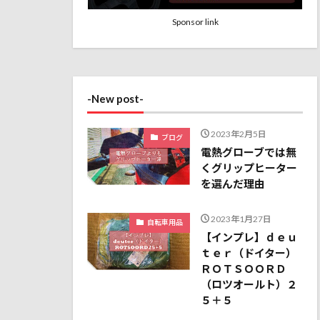
Sponsor link
-New post-
2023年2月5日
ブログ
電熱グローブでは無
くグリップヒーター
を選んだ理由
2023年1月27日
自転車用品
【インプレ】ｄｅｕ
ｔｅｒ（ドイター）
ＲＯＴＳＯＯＲＤ
（ロツオールト）２
５＋５