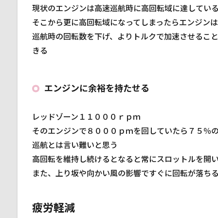
スプ
現状のエンジンは高速巡航時に高回転域に達してい
ロケ
そこから更に高回転域になってしまったらエンジン
ット
巡航時の回転数を下げ、よりトルクで加速させるこ
2.3
きる
ドラ
イブ
チェ
ーン
エンジンに余裕を持たせる
3
実
レッドゾーン１１０００ｒｐｍ
際
そのエンジンで８０００ｐｍを回していたら７５％
に
巡航とは言い難いと思う
変
更
高回転を維持し続けるとなると常にスロットルを開
し
また、上り坂や向かい風の影響ですぐに回転が落ち
て
み
て
疲労軽減
3.1