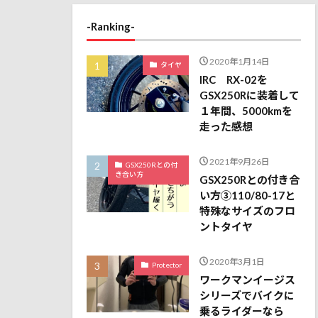
-Ranking-
2020年1月14日
タイヤ
IRC RX-02を
GSX250Rに装着して
１年間、5000kmを
走った感想
2021年9月26日
GSX250Rとの付
き合い方
GSX250Rとの付き合
い方③110/80-17と
特殊なサイズのフロ
ントタイヤ
2020年3月1日
Protector
ワークマンイージス
シリーズでバイクに
乗るライダーなら