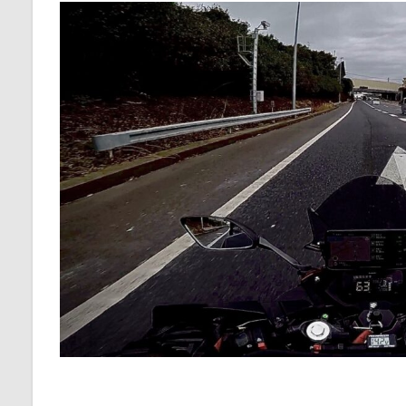
疲労
軽減
1.3
何
故、
フロ
ント
１６
丁
リア
４４
丁な
のか
2
ス
プ
ロ
ケ
ッ
ト