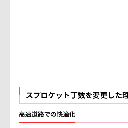
ロ
ケ
ッ
ト
丁
数
を
変
更
し
た
理
由
1.1
高速
スプロケット丁数を変更した
道路
での
快適
高速道路での快適化
化
1.2