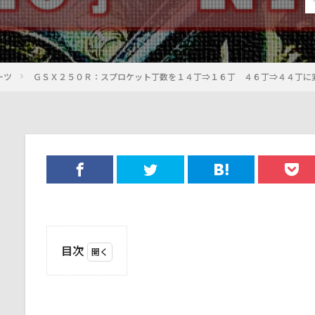
ーツ
ＧＳＸ２５０Ｒ：スプロケット丁数を１４丁⇒１６丁 ４６丁⇒４４丁に
目次
1
ス
プ