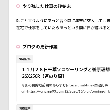
態
宣
やり残した仕事の後始末
言
2.1
師走と言うようにあっと言う間に年末に突入してし
１月
在宅で仕事をしていたらあっという間に日が暮れる
４日
～
2.2
ブログの更新作業
１月
７日
関連記事
午前
０時
１１月２８日千葉ソロツーリングと鵜原理想
より
GSX250R【道のり編】
2.3
COVID-
今回の目的地前回のあらすじ[sitecard subtitle=関連記事
19と共
url=https://yuhyang93.com/12/2020/16/blog/touring/chib
に
3
関連記事
２