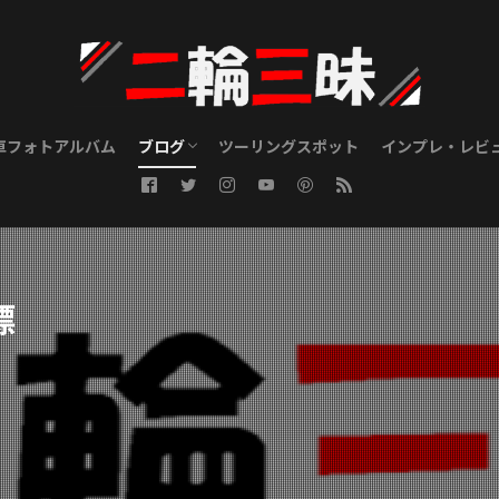
車フォトアルバム
ブログ
ツーリングスポット
インプレ・レビ
ツーリングブログ
メンテナンスブログ
カスタムブログ
GSX250R
Maintenance
Riding Gear
標