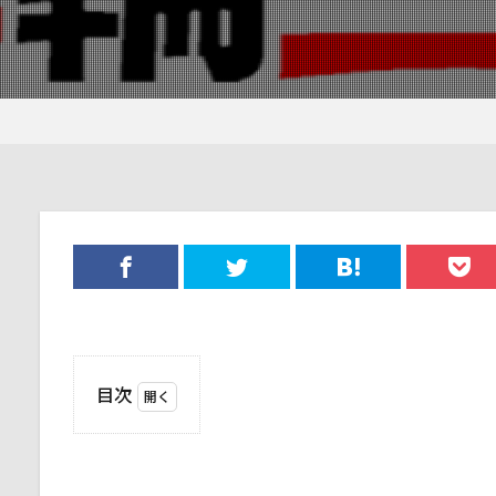
目次
1
年
末