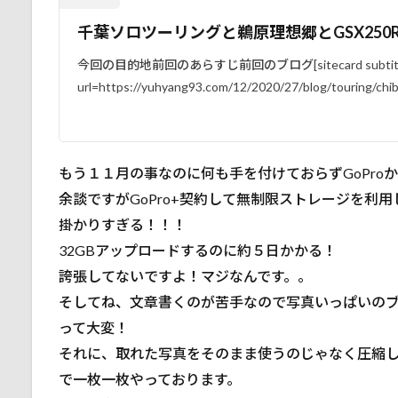
０
千葉ソロツーリングと鵜原理想郷とGSX250
２
１
今回の目的地前回のあらすじ前回のブログ[sitecard subti
年
url=https://yuhyang93.com/12/2020/27/blog/touring/chib
の
目
標
3.1
もう１１月の事なのに何も手を付けておらずGoPro
今年
こそ
余談ですがGoPro+契約して無制限ストレージを利
キャ
掛かりすぎる！！！
ンプ
32GBアップロードするのに約５日かかる！
する
誇張してないですよ！マジなんです。。
3.2
そしてね、文章書くのが苦手なので写真いっぱいの
ツー
リン
って大変！
グに
それに、取れた写真をそのまま使うのじゃなく圧縮
対し
で一枚一枚やっております。
て