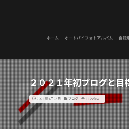
ホーム
オートバイフォトアルバム
自転
２０２１年初ブログと目
2021年1月23日
ブログ
119View