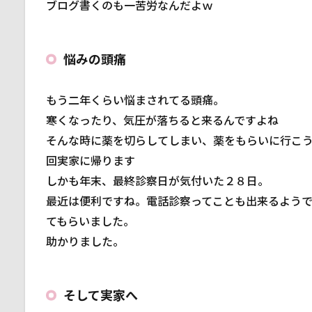
ブログ書くのも一苦労なんだよｗ
3.3
GSX250R
について
悩みの頭痛
3.4
ライ
ディ
もう二年くらい悩まされてる頭痛。
ング
寒くなったり、気圧が落ちると来るんですよね
ギア
につ
そんな時に薬を切らしてしまい、薬をもらいに行こ
いて
回実家に帰ります
しかも年末、最終診察日が気付いた２８日。
最近は便利ですね。電話診察ってことも出来るよう
てもらいました。
助かりました。
そして実家へ