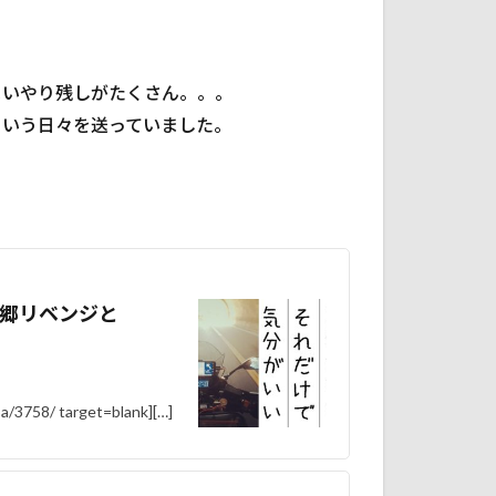
まいやり残しがたくさん。。。
という日々を送っていました。
郷リベンジと
a/3758/ target=blank][…]