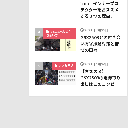
icon インナープロ
テクターをおススメ
する３つの理由。
2021年7月25日
GSX250Rとの付
き合い方
GSX250Rとの付き合
い方②振動対策と苦
悩の日々
2021年1月24日
アクセサリ
【おススメ】
GSX250Rの電源取り
出しはこのコンビ