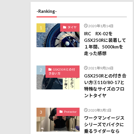
-Ranking-
2020年1月14日
タイヤ
IRC RX-02を
GSX250Rに装着して
１年間、5000kmを
走った感想
2021年9月26日
GSX250Rとの付
き合い方
GSX250Rとの付き合
い方③110/80-17と
特殊なサイズのフロ
ントタイヤ
2020年3月1日
Protector
ワークマンイージス
シリーズでバイクに
乗るライダーなら