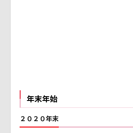
年
始
1.1
２０
２０
年末
1.2
２０
２１
年始
2
仕
事
始
年末年始
め
と
緊
２０２０年末
急
事