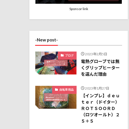
Sponsor link
-New post-
2023年2月5日
ブログ
電熱グローブでは無
くグリップヒーター
を選んだ理由
2023年1月27日
自転車用品
【インプレ】ｄｅｕ
ｔｅｒ（ドイター）
ＲＯＴＳＯＯＲＤ
（ロツオールト）２
５＋５