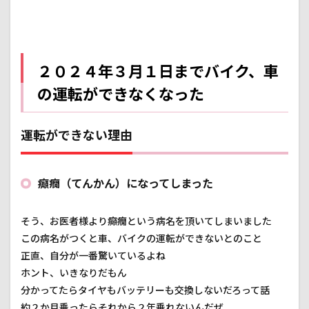
きな
い理
由
1.2
癲癇
２０２４年３月１日までバイク、車
（て
の運転ができなくなった
んか
ん）
て何
運転ができない理由
1.3
交通
社会
復帰
癲癇（てんかん）になってしまった
まで
2
そう、お医者様より癲癇という病名を頂いてしまいました
癲癇
（て
この病名がつくと車、バイクの運転ができないとのこと
んか
正直、自分が一番驚いているよね
ん）
ホント、いきなりだもん
を発
症し
分かってたらタイヤもバッテリーも交換しないだろって話
た日
約２か月乗ったらそれから２年乗れないんだぜ