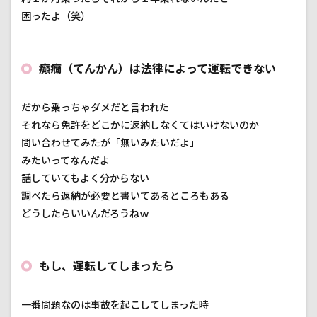
2.1
困ったよ（笑）
会社
から
緊急
搬送
癲癇（てんかん）は法律によって運転できない
2.2
大事
だから乗っちゃダメだと言われた
を取
それなら免許をどこかに返納しなくてはいけないのか
って、
実家
問い合わせてみたが「無いみたいだよ」
へ
みたいってなんだよ
2.3
話していてもよく分からない
後
調べたら返納が必要と書いてあるところもある
日、
どうしたらいいんだろうねｗ
病院
へ
3
これ
もし、運転してしまったら
から
のバ
イク
一番問題なのは事故を起こしてしまった時
ライ