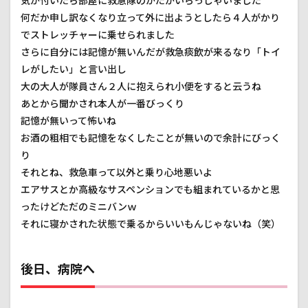
気が付いたら部屋に救急隊のかたがいらっしゃいました
何だか申し訳なくなり立って外に出ようとしたら４人がかり
でストレッチャーに乗せられました
さらに自分には記憶が無いんだが救急痰飲が来るなり「トイ
レがしたい」と言い出し
大の大人が隊員さん２人に抱えられ小便をすると云うね
あとから聞かされ本人が一番びっくり
記憶が無いって怖いね
お酒の粗相でも記憶をなくしたことが無いので余計にびっく
り
それとね、救急車って以外と乗り心地悪いよ
エアサスとか高級なサスペンションでも組まれているかと思
ったけどただのミニバンｗ
それに寝かされた状態で乗るからいいもんじゃないね（笑）
後日、病院へ