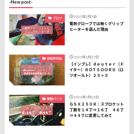
-New post-
2023年2月5日
ブログ
電熱グローブでは無くグリップ
ヒーターを選んだ理由
2023年1月27日
自転車用品
【インプレ】ｄｅｕｔｅｒ（ド
イター）ＲＯＴＳＯＯＲＤ（ロ
ツオールト）２５＋５
2023年1月22日
駆動パーツ
ＧＳＸ２５０Ｒ：スプロケット
丁数を１４丁⇒１６丁 ４６丁
⇒４４丁に変更してみて