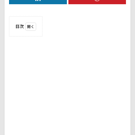
目次
1
２０
２４
年３
月１
日ま
でバ
イ
ク、
車の
運転
がで
きな
くな
った
1.1
運転
がで