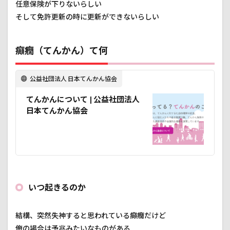
任意保険が下りないらしい
フ
そして免許更新の時に更新ができないらしい
3.1
とり
あえ
癲癇（てんかん）て何
ず、
２年
間は
公益社団法人 日本てんかん協会
運転
でき
てんかんについて | 公益社団法人
ない
日本てんかん協会
3.2
バイ
クに
つい
て
3.3
乗ら
いつ起きるのか
ない
２年
間の
結構、突然失神すると思われている癲癇だけど
目標
俺の場合は予兆みたいなものがある