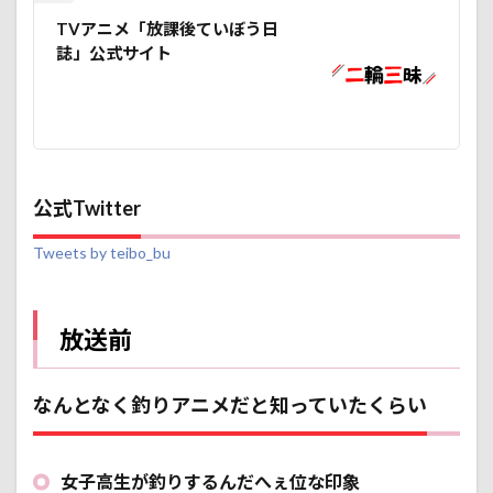
釣り
TVアニメ「放課後ていぼう日
がし
たい
誌」公式サイト
4.1
せっ
かく
海が
豊か
な千
公式Twitter
葉県
在住
なん
Tweets by teibo_bu
だか
ら
4.2
放送前
ツー
リン
グプ
ラン
なんとなく釣りアニメだと知っていたくらい
に釣
りを
入れ
女子高生が釣りするんだへぇ位な印象
てみ