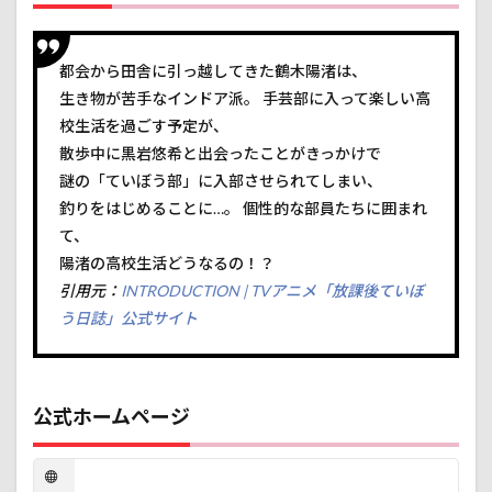
キャ
ラは
悠姉
都会から田舎に引っ越してきた鶴木陽渚は、
で
す。
生き物が苦手なインドア派。 手芸部に入って楽しい高
校生活を過ごす予定が、
3.2
とり
散歩中に黒岩悠希と出会ったことがきっかけで
あえ
謎の「ていぼう部」に入部させられてしまい、
ず
釣りをはじめることに…。 個性的な部員たちに囲まれ
海、
いい
て、
なぁ
陽渚の高校生活どうなるの！？
3.3
引用元：
INTRODUCTION | TVアニメ「放課後ていぼ
釣
う日誌」公式サイト
り、
楽し
そう
だな
公式ホームページ
4
何は
トモ
アレ