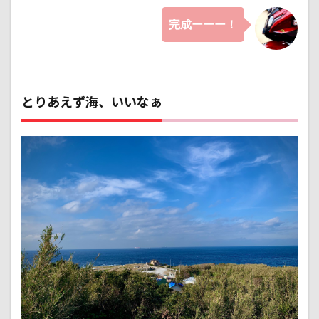
釣り
が体
完成ーーー！
験で
きそ
うな
場所
を見
つけ
とりあえず海、いいなぁ
てみ
た。
5.1
オリ
ジナ
ルメ
ーカ
ー海
づり
公園
6
まと
め