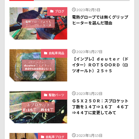
2023年2月5日
ブログ
電熱グローブでは無くグリップ
ヒーターを選んだ理由
2023年1月27日
自転車用品
【インプレ】ｄｅｕｔｅｒ（ド
イター）ＲＯＴＳＯＯＲＤ（ロ
ツオールト）２５＋５
2023年1月22日
駆動パーツ
ＧＳＸ２５０Ｒ：スプロケット
丁数を１４丁⇒１６丁 ４６丁
⇒４４丁に変更してみて
2023年1月15日
自転車ブログ