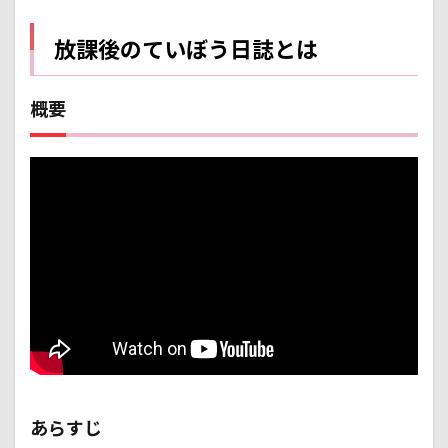
公式
Twitter
放課後のていぼう日誌とは
2
放送
前
概要
2.1
なん
とな
く釣
りア
ニメ
だと
知っ
てい
たく
らい
3
一話
をみ
て
3.1
あらすじ
推し