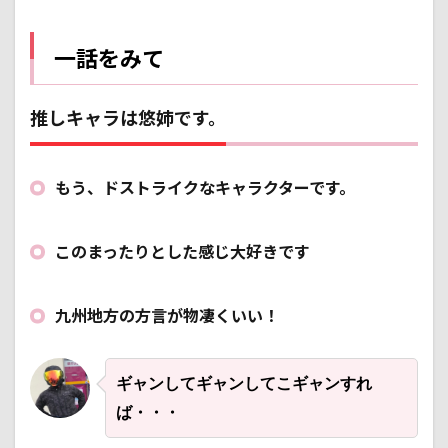
たら
どう
だろ
一話をみて
うか
4.3
釣っ
推しキャラは悠姉です。
た魚
を食
べ
る！
もう、ドストライクなキャラクターです。
そん
なツ
ーリ
このまったりとした感じ大好きです
ング
もい
いん
では
九州地方の方言が物凄くいい！
ない
か？
5
ギャンしてギャンしてこギャンすれ
とり
ば・・・
あえ
ず、