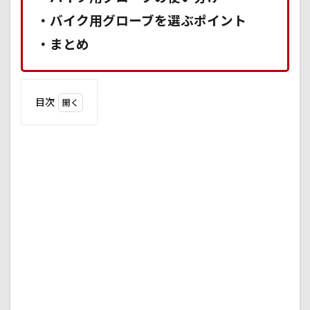
・バイク用グローブを選ぶポイント
・まとめ
目次
1
そも
そも
バイ
ク用
グロ
ーブ
は必
要な
のか
1.1
安全
性
1.2