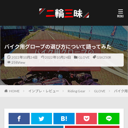
バイク用グローブの選び方について語ってみた
2022年10月24日
2022年10月24日
GLOVE
GSX250R
258View
HOME
インプレ・レビュー
Riding Gear
GLOVE
バイク用