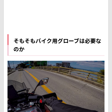
操作
性
1.3
快適
性
2
バイ
そもそもバイク用グローブは必要な
ク用
グロ
のか
ーブ
の使
い分
け方
2.1
春ー
秋
３シ
ーズ
ング
ロー
ブ