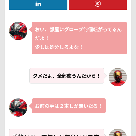
おい、部屋にグローブ何個転がってるん
だよ！
少しは処分しろよな！
ダメだよ、全部使うんだから！
お前の手は２本しか無いだろ！