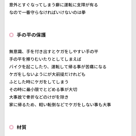
意外とすぐなってしまう癖に運転に支障が有る
安全
性
なので一番守らなければいけないのは拳
3.2
操作
性
手の平の保護
3.3
快適
無意識、手を付き出すとケガをしやすい手の平
性
手の平を擦りむいたりとしてしまえば
4
バイクを起こしたり、運転して帰る事が苦痛になる
まと
ケガをしないようにが大前提だけれども
め
ふとした時にケガをしてしまう
その時に最小限でとどめる事が大切
大事故で骨折などのけがを除き
家に帰るため、軽い転倒などでケガをしない事も大事
材質