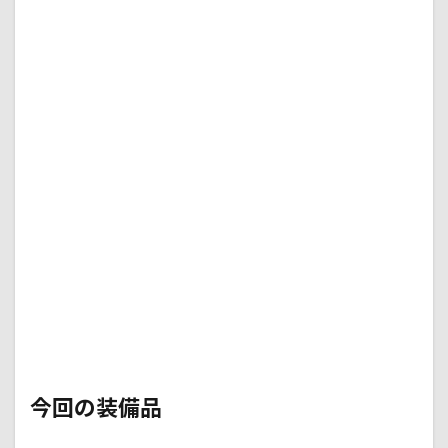
の装
備品
1.1
ヘル
メッ
ト
1.2
アパ
レル
1.3
ガジ
ェッ
ト
今回の装備品