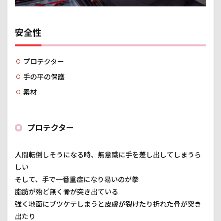
2.2
夏
メッ
シュ
安全性
グロ
ーブ
プロテクター
2.3
冬
手の平の保護
防寒
／防
素材
水グ
ロー
ブ
プロテクター
3
バイ
ク用
人間転倒しそうになる時、無意識に手を差し出してしまうら
グロ
しい
ーブ
の選
そして、手で一番重症になり易いのが拳
ぶポ
脂肪が殆ど無く骨が突き出ている
イン
強く地面にブツケテしまうと皮膚が裂けたり折れた骨が突き
ト
出たり
3.1