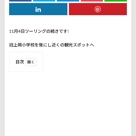
11月4日ツーリングの続きです!
旧上岡小学校を後にし近くの観光スポットへ
目次
1
袋田
の滝
1.1
恋人
の聖
地だ
そう
で
す。
1.2