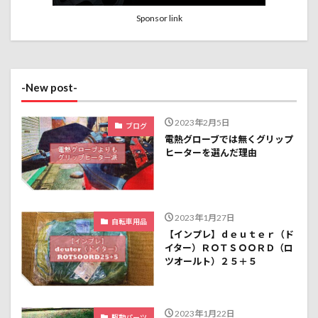
Sponsor link
-New post-
2023年2月5日
ブログ
電熱グローブでは無くグリップ
ヒーターを選んだ理由
2023年1月27日
自転車用品
【インプレ】ｄｅｕｔｅｒ（ド
イター）ＲＯＴＳＯＯＲＤ（ロ
ツオールト）２５＋５
2023年1月22日
駆動パーツ