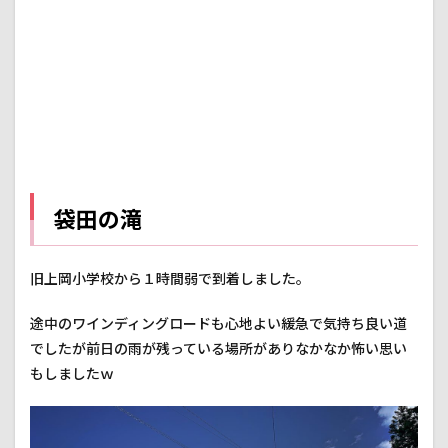
第一
展望
台
1.3
第二
展望
台
1.4
吊橋
から
袋田の滝
見た
滝。
2
旧上岡小学校から１時間弱で到着しました。
お好
み亭
途中のワインディングロードも心地よい緩急で気持ち良い道
永福
でしたが前日の雨が残っている場所がありなかなか怖い思い
2.1
もしましたｗ
永福
さん
3