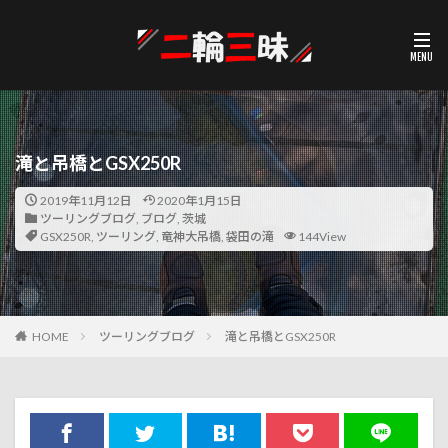
滝と吊橋とGSX250R
2019年11月12日
2020年1月15日
ツーリングブログ
,
ブログ
,
茨城
GSX250R
,
ツーリング
,
竜神大吊橋
,
袋田の滝
144View
HOME
ツーリングブログ
滝と吊橋とGSX250R