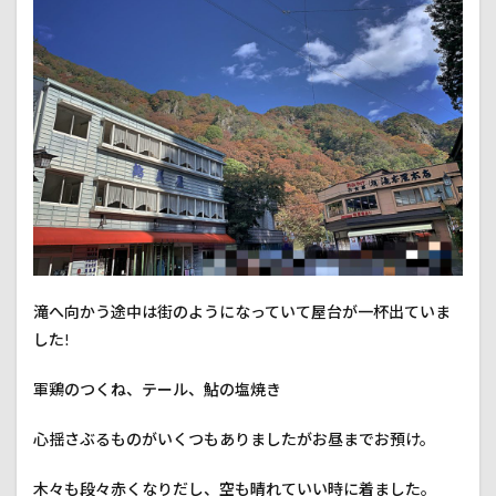
竜神
大吊
橋
4
道の
駅
さと
み
5
MAP
5.1
袋田
の滝
滝へ向かう途中は街のようになっていて屋台が一杯出ていま
5.2
した!
お好
み亭
軍鶏のつくね、テール、鮎の塩焼き
永福
5.3
心揺さぶるものがいくつもありましたがお昼までお預け。
竜神
大吊
木々も段々赤くなりだし、空も晴れていい時に着ました。
橋