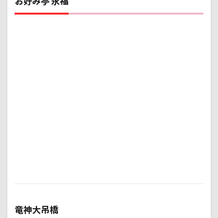
お好み亭 永福
竜神大吊橋