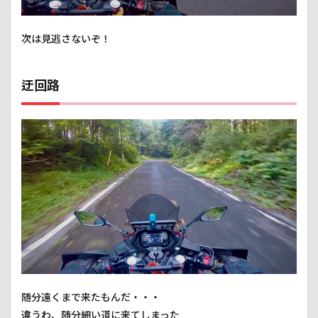
次は見逃さないぞ！
迂回路
随分遠くまで来たもんだ・・・
違うわ、随分細い道に来てしまった