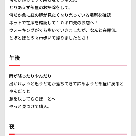
するな
ぁ
とりあえず部屋のお掃除をして、
何だか急に紅の豚が見たくなり売っている場所を確認
3.14
迂回を
ネットで在庫を確認して１０キロ先のお店へ！
見つけ
ウォーキングがてら歩いていきましたが、なんと在庫無。
た！
とぼとぼと５ｋｍ歩いて帰りましたとさ！
3.15
迂回路
午後
3.16
清水渓
谷広場
雨が降ったりやんだり
3.17
出かけようと思うと雨が落ちてきて諦めようと部屋に戻ると
バイク
やんだりと
駐車場
意を決してららぽーとへ
3.18
やっと見つけて購入。
濃溝の
滝 入
口
夜
3.19
巡回路