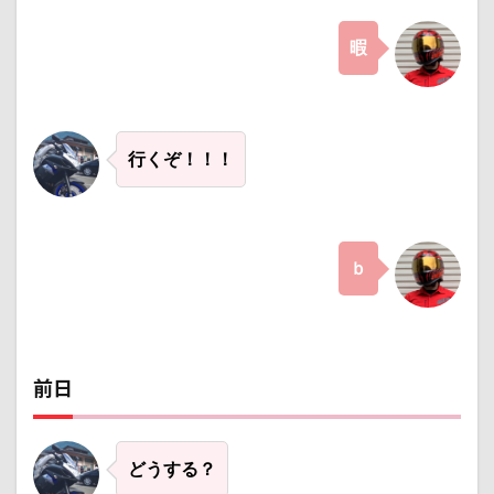
3
９月２
１日
暇
（月）
3.1
午前
６時
行くぞ！！！
3.2
午前
８時
3.3
い
ｂ
ざ、出
発！！！
3.4
今
回の目的
地！！！
前日
3.5
やっ
とこ
どうする？
さ千
葉市