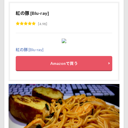
3.20
紅の豚 [Blu-ray]
横を流
れる川
4.98
3.21
幸運の
鐘
3.22
紅の豚 [Blu-ray]
巡回路
を下っ
て行く
Amazonで買う
と
3.23
亀岩の
洞窟入
口
3.24
亀岩の
洞窟
3.25