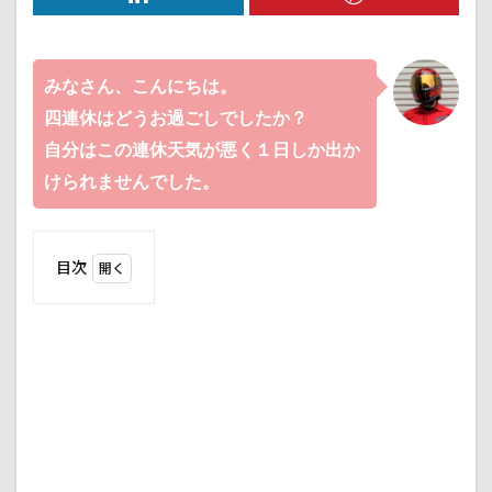
みなさん、こんにちは。
四連休はどうお過ごしでしたか？
自分はこの連休天気が悪く１日しか出か
けられませんでした。
目次
1
９月１
９日
（土）
1.1
１週
間く
らい
前