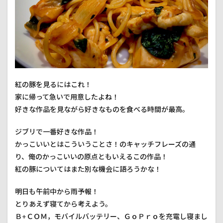
帰路
3.26
終点
3.27
帰宅
4
９月２
紅の豚を見るにはこれ！
２日
（土）
家に帰って急いで用意したよね！
好きな作品を見ながら好きなものを食べる時間が最高。
ジブリで一番好きな作品！
かっこいいとはこういうことさ！のキャッチフレーズの通
り、俺のかっこいいの原点ともいえるこの作品！
紅の豚についてはまた別な機会に語ろうかな！
明日も午前中から雨予報！
とりあえず寝てから考えよう。
Ｂ+ＣＯＭ，モバイルバッテリー、ＧｏＰｒｏを充電し寝まし