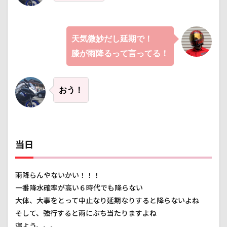
内を
抜け
出し
まし
天気微妙だし延期で！
た。
膝が雨降るって言ってる！
3.6
久留
里街
道
おう！
3.7
久留
里
線
線路
当日
3.8
そ
して、奴
雨降らんやないかい！！！
は突然に
現れ
一番降水確率が高い６時代でも降らない
る。。。
大体、大事をとって中止なり延期なりすると降らないよね
3.9
そして、強行すると雨にぶち当たりますよね
トン
寝よう。。。