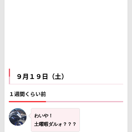
1.2
前日
1.3
当日
1.4
その
日の
夜
2
９月２
０日
９月１９日（土）
（日）
2.1
午前
１週間くらい前
2.2
午後
わいや！
2.3
夜
土曜暇ダルォ？？？