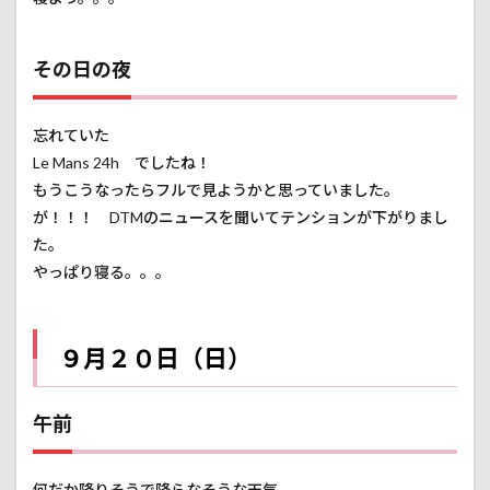
ネル
の向
こう
その日の夜
は
3.10
大きな
忘れていた
赤い橋
Le Mans 24h でしたね！
3.11
もうこうなったらフルで見ようかと思っていました。
見えて
が！！！ DTMのニュースを聞いてテンションが下がりまし
きた清
水渓谷
た。
広場
やっぱり寝る。。。
3.12
間もな
く右方
９月２０日（日）
向です
3.13
使い慣
午前
れない
スマホ
は苦労
何だか降りそうで降らなそうな天気