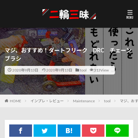
マジ、おすすめ！ダートフリーク DRC チェーン
ブラシ
2020年9月13日
2020年9月13日
tool
313View
HOME
インプレ・レビュー
Maintenance
tool
マジ、おす