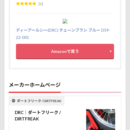
とせ
5
る
2.2
強い
ボデ
ディーアールシー(DRC) チェーンブラシ ブルー D59-
ィ
22-001
3
今ま
Amazonで買う
で使
った
ブラ
シ
3.1
メーカーホームページ
歯ブ
ラシ
3.2
ダートフリーク / DIRTFREAK
ナイ
ロン
DRC｜ダートフリーク /
ブラ
DIRTFREAK
シ
3.3