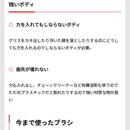
強いボディ
スを
しっ
かり
カキ
力を入れてもしならないボディ
落と
せる
硬さ
グリスをカキ出したり浮いた錆を落としたりするのにどうし
5.2
ても力を入れるのでしならないボディが必要。
適度
な長
さ
歯先が壊れない
6
おす
すめ
力も入れるし、チェーンクリーナーなど有機溶剤も使うので
ポイ
ント
ただのプラスチックだと割れたりするので強い材質な物が良
③ボ
い
ディ
剛性
が高
い
今まで使ったブラシ
6.1