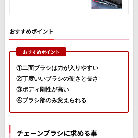
三面
ブラ
シ
4
おすすめポイント
おす
すめ
ポイ
ント
①二
面ブ
ラシ
①二面ブラシは力が入りやすい
は力
が入
②丁度いいブラシの硬さと長さ
りや
③ボディ剛性が高い
すい
4.1
④ブラシ部のみ変えられる
表
裏、
内外
まで
力が
チェーンブラシに求める事
入れ