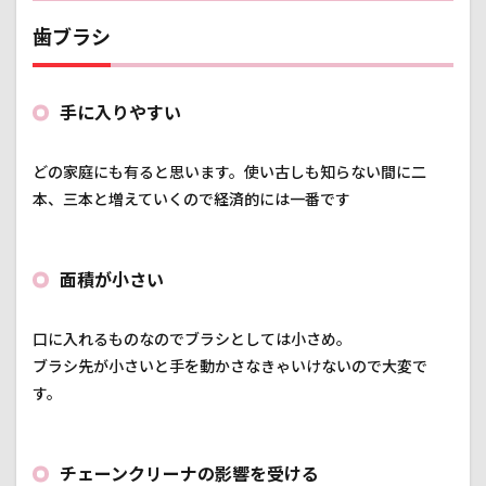
アル
ミ製
歯ブラシ
のボ
ディ
は剛
性感
手に入りやすい
抜群
6.2
どの家庭にも有ると思います。使い古しも知らない間に二
L字の
本、三本と増えていくので経済的には一番です
角で
折れ
る心
配が
面積が小さい
無い
7
口に入れるものなのでブラシとしては小さめ。
おす
すめ
ブラシ先が小さいと手を動かさなきゃいけないので大変で
ポイ
す。
ント
④ブ
ラシ
の部
チェーンクリーナの影響を受ける
分の