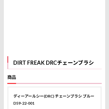
メー
カー
ホー
ムペ
ージ
1.3
おす
すめ
ポイ
ント
2
チェ
DIRT FREAK DRCチェーンブラシ
ーン
ブラ
シに
商品
求め
る事
2.1
汚れ
ディーアールシー(DRC) チェーンブラシ ブルー
がし
D59-22-001
っか
り落