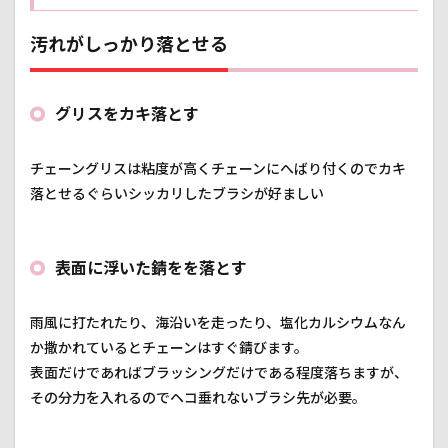
やす
い
汚れがしっかり落とせる
4.2
ブラ
シ先
がコ
グリスをカキ落とす
ンパ
クト
で使
チェーングリスは粘度が高くチェーンにへばり付くのでカキ
いや
落とせるぐらいシッカリしたブラシが好ましい
すい
5
おす
表面に浮いた錆をを落とす
すめ
ポイ
ント
②ブ
雨風に打たれたり、海沿いを走ったり、塩化カルシウムなん
ラシ
か撒かれているとチェーンはすぐ錆びます。
の硬
表面だけであればブラッシングだけである程度落ちますが、
さと
長さ
その分力を入れるのでヘコ垂れないブラシ先が必要。
5.1
グリ