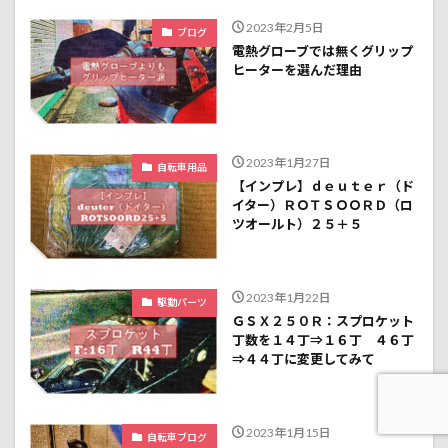
2023年2月5日
ブログ
電熱グローブでは無くグリップ
ヒーターを選んだ理由
2023年1月27日
自転車用品
【インプレ】ｄｅｕｔｅｒ（ド
イター）ＲＯＴＳＯＯＲＤ（ロ
ツオールト）２５＋５
2023年1月22日
駆動パーツ
ＧＳＸ２５０Ｒ：スプロケット
丁数を１４丁⇒１６丁 ４６丁
⇒４４丁に変更してみて
2023年1月15日
自転車ブログ