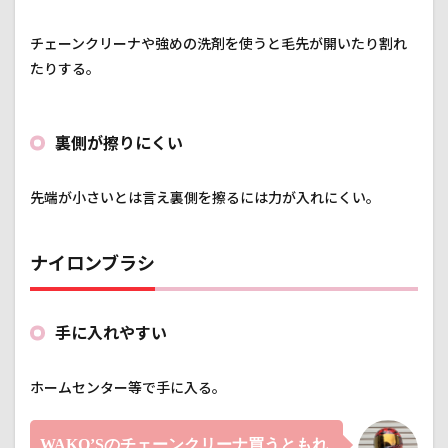
み変
えら
チェーンクリーナや強めの洗剤を使うと毛先が開いたり割れ
れる
たりする。
7.1
ブラ
シ部
のみ
裏側が擦りにくい
補修
部品
とし
先端が小さいとは言え裏側を擦るには力が入れにくい。
て販
売し
てい
る
ナイロンブラシ
7.2
DRC
チェ
手に入れやすい
ーン
ブラ
シの
ホームセンター等で手に入る。
問題
点
WAKO’Sのチェーンクリーナ買うともれ