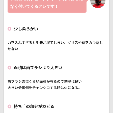
7.3
入手
なく付いてくるアレです！
難易
度B
7.4
ブラ
少し柔らかい
シ部
のネ
ジが
力を入れすぎると毛先が寝てしまい、グリスや錆をカキ落と
錆び
せない
る
8
まと
面積は歯ブラシより大きい
め
歯ブラシの倍くらい面積が有るので効率は良い
大きい分裏側をチェンシコする時は仇になる。
持ち手の部分がカビる